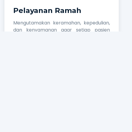
Pelayanan Ramah
Mengutamakan keramahan, kepedulian,
dan kenyamanan agar setiap pasien
memperoleh pengalaman pelayanan
kesehatan yang menyenangkan.
Tenaga Medis
Profesional