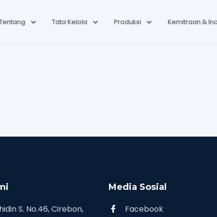
Tentang
Tata Kelola
Produksi
Kemitraan & In
mi
Media Sosial
hidin S. No.46, Cirebon,
Facebook