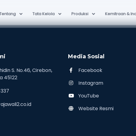
Tentang
Tata Kelola
Produksi
Kemitraan & In
mi
Media Sosial
hidin S. No.46, Cirebon,
Facebook
a 45122
Instagram
1337
YouTube
jawali2.co.id
Website Resmi