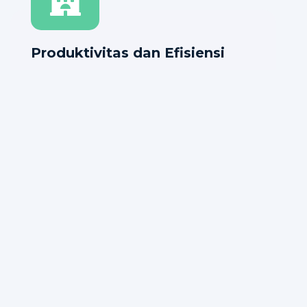
Produktivitas dan Efisiensi
Mendorong peningkatan produktivitas
melalui inovasi, penerapan teknologi, dan
optimalisasi proses bisnis di seluruh unit
usaha.
SDM dan Stakeholder
Mengembangkan sumber daya manusia yang
kompeten serta membangun kolaborasi yang
harmonis dengan seluruh pemangku
kepentingan.