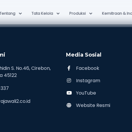
Tentang
Tata Kelola
Produksi
Kemitraan & In
mi
Media Sosial
hidin S. No.46, Cirebon,
Facebook
a 45122
Instagram
1337
YouTube
jawali2.co.id
Website Resmi