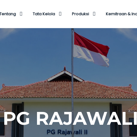
Tentang
Tata Kelola
Produksi
Kemitraan & In
DUK BERKUAL