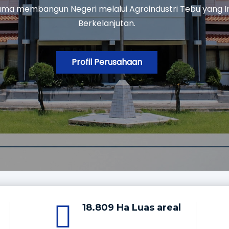
TUK INDONES
 Tebu, Bianqua, Alkohol 65%, Alkohol 95%, Spiritus, Rhokus
ang diproduksi dengan standar mutu terbaik.
Hubungi Kami
18.809 Ha Luas areal